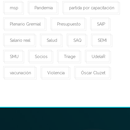
msp
Pandemia
partida por capacitación
Plenario Gremial
Presupuesto
SAIP
Salario real
Salud
SAQ
SEMI
SMU
Socios
Triage
UdelaR
vacunación
Violencia
Óscar Cluzet