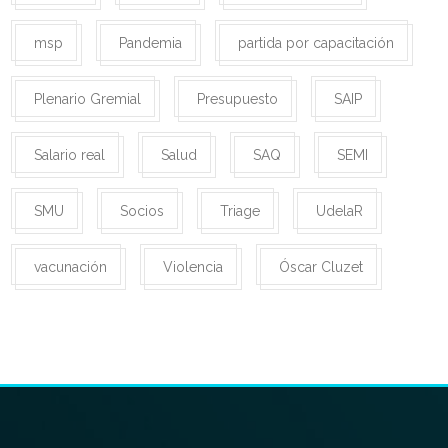
msp
Pandemia
partida por capacitación
Plenario Gremial
Presupuesto
SAIP
Salario real
Salud
SAQ
SEMI
SMU
Socios
Triage
UdelaR
vacunación
Violencia
Óscar Cluzet