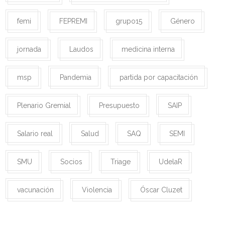
femi
FEPREMI
grupo15
Género
jornada
Laudos
medicina interna
msp
Pandemia
partida por capacitación
Plenario Gremial
Presupuesto
SAIP
Salario real
Salud
SAQ
SEMI
SMU
Socios
Triage
UdelaR
vacunación
Violencia
Óscar Cluzet