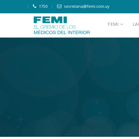
1750
secretaria@femi.com.uy
FEMI
L