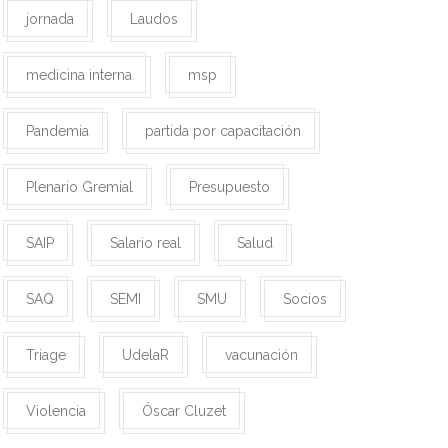
jornada
Laudos
medicina interna
msp
Pandemia
partida por capacitación
Plenario Gremial
Presupuesto
SAIP
Salario real
Salud
SAQ
SEMI
SMU
Socios
Triage
UdelaR
vacunación
Violencia
Óscar Cluzet