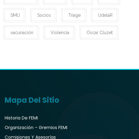
SMU
Socios
Triage
UdelaR
vacunación
Violencia
Óscar Cluzet
Mapa Del Sitio
Historia De FEMI
Organización – Gremios FEMI
Comisiones Y Asesorías