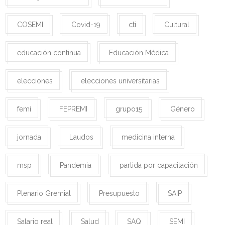
COSEMI
Covid-19
cti
Cultural
educación continua
Educación Médica
elecciones
elecciones universitarias
femi
FEPREMI
grupo15
Género
jornada
Laudos
medicina interna
msp
Pandemia
partida por capacitación
Plenario Gremial
Presupuesto
SAIP
Salario real
Salud
SAQ
SEMI