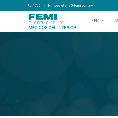
1750
secretaria@femi.com.uy
FEMI
L