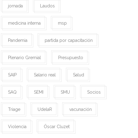
jornada
Laudos
medicina interna
msp
Pandemia
partida por capacitación
Plenario Gremial
Presupuesto
SAIP
Salario real
Salud
SAQ
SEMI
SMU
Socios
Triage
UdelaR
vacunación
Violencia
Óscar Cluzet