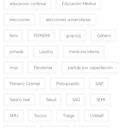
educación continua
Educación Médica
elecciones
elecciones universitarias
femi
FEPREMI
grupo15
Género
jornada
Laudos
medicina interna
msp
Pandemia
partida por capacitación
Plenario Gremial
Presupuesto
SAIP
Salario real
Salud
SAQ
SEMI
SMU
Socios
Triage
UdelaR