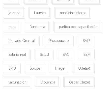
jornada
Laudos
medicina interna
msp
Pandemia
partida por capacitación
Plenario Gremial
Presupuesto
SAIP
Salario real
Salud
SAQ
SEMI
SMU
Socios
Triage
UdelaR
vacunación
Violencia
Óscar Cluzet