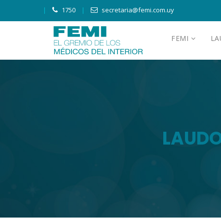
1750
secretaria@femi.com.uy
FEMI
L
LAUDO