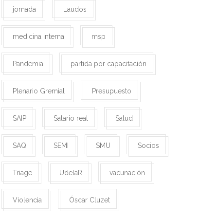
jornada
Laudos
medicina interna
msp
Pandemia
partida por capacitación
Plenario Gremial
Presupuesto
SAIP
Salario real
Salud
SAQ
SEMI
SMU
Socios
Triage
UdelaR
vacunación
Violencia
Óscar Cluzet