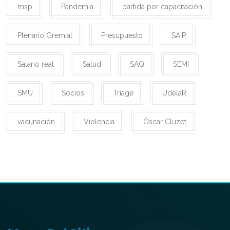
msp
Pandemia
partida por capacitación
Plenario Gremial
Presupuesto
SAIP
Salario real
Salud
SAQ
SEMI
SMU
Socios
Triage
UdelaR
vacunación
Violencia
Óscar Cluzet