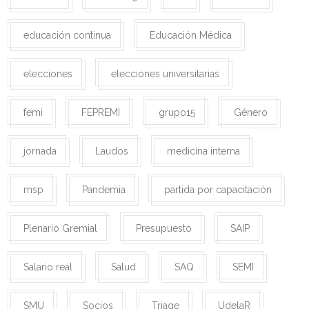
educación continua
Educación Médica
elecciones
elecciones universitarias
femi
FEPREMI
grupo15
Género
jornada
Laudos
medicina interna
msp
Pandemia
partida por capacitación
Plenario Gremial
Presupuesto
SAIP
Salario real
Salud
SAQ
SEMI
SMU
Socios
Triage
UdelaR