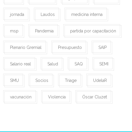
jornada
Laudos
medicina interna
msp
Pandemia
partida por capacitación
Plenario Gremial
Presupuesto
SAIP
Salario real
Salud
SAQ
SEMI
SMU
Socios
Triage
UdelaR
vacunación
Violencia
Óscar Cluzet