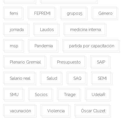
femi
FEPREMI
grupo15
Género
jornada
Laudos
medicina interna
msp
Pandemia
partida por capacitación
Plenario Gremial
Presupuesto
SAIP
Salario real
Salud
SAQ
SEMI
SMU
Socios
Triage
UdelaR
vacunación
Violencia
Óscar Cluzet