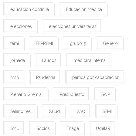
educación continua
Educación Médica
elecciones
elecciones universitarias
femi
FEPREMI
grupo15
Género
jornada
Laudos
medicina interna
msp
Pandemia
partida por capacitación
Plenario Gremial
Presupuesto
SAIP
Salario real
Salud
SAQ
SEMI
SMU
Socios
Triage
UdelaR