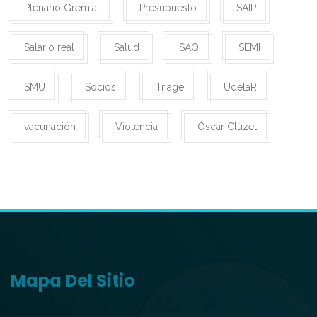
Plenario Gremial
Presupuesto
SAIP
Salario real
Salud
SAQ
SEMI
SMU
Socios
Triage
UdelaR
vacunación
Violencia
Óscar Cluzet
Mapa Del Sitio