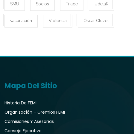
SMU
Socios
Triage
UdelaR
vacunación
Violencia
Óscar Cluzet
Mapa Del Sitio
Historia De FEMI
Organización – Gremios FEMI
Comisiones Y Asesorías
Consejo Ejecutivo