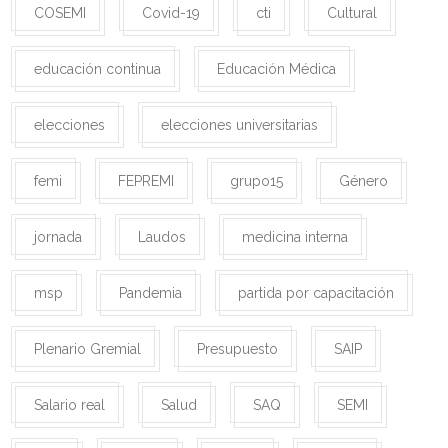
COSEMI
Covid-19
cti
Cultural
educación continua
Educación Médica
elecciones
elecciones universitarias
femi
FEPREMI
grupo15
Género
jornada
Laudos
medicina interna
msp
Pandemia
partida por capacitación
Plenario Gremial
Presupuesto
SAIP
Salario real
Salud
SAQ
SEMI