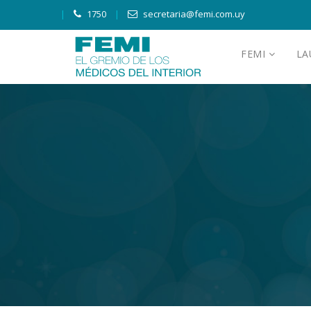
1750
secretaria@femi.com.uy
FEMI
L