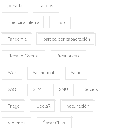
jornada
Laudos
medicina interna
msp
Pandemia
partida por capacitación
Plenario Gremial
Presupuesto
SAIP
Salario real
Salud
SAQ
SEMI
SMU
Socios
Triage
UdelaR
vacunación
Violencia
Óscar Cluzet